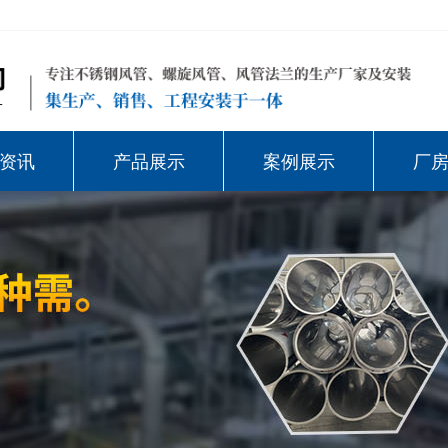
资讯
产品展示
案例展示
厂