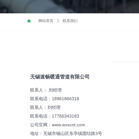
网站首页
ꄲ
联系我们
无锡速畅暖通管道有限公司
联系人： 刘经理
联系电话：18961866318
联系人：刘经理
联系电话：17766343183
公司官网：www.wxscnt.com
地址：无锡市锡山区东亭镇团结路3号