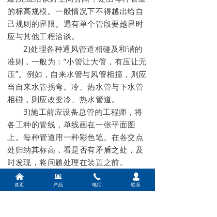
的标高规模。一般情况下不得越出给自
己规则的界限。遇有单个管段要越界时
应与其他工程洽谈。
2)处理各种通风管道相碰及和谐的
准则，一般为：“小管让大管，有压让无
压”。例如，自来水管与风管相撞，则应
当自来水管拐弯。冷、热水管与下水管
相碰，则应改变冷、热水管道。
3)施工前应设备总管的工程师，将
各工种的管线，单线画在一张平面图
上。每种管道用一种彩色笔。在各交点
处归纳其标高，看是否有矛盾之处，及
时发现，将问题处理在装置之前。
4)为了削减投资，节约空间，下降
낀
뀵
끅
넙
首页
产品
电话
联系
层高，有些敷设无斜度要求的管道，能
够穿梁敷设(如自来水管道，消防喷洒干
管等)。